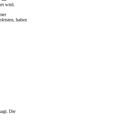
et wird.
imer
rleisten, haben
sagt. Die