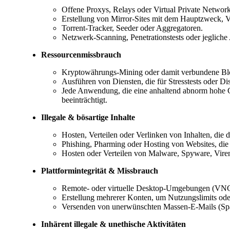
Offene Proxys, Relays oder Virtual Private Network
Erstellung von Mirror-Sites mit dem Hauptzweck,
Torrent-Tracker, Seeder oder Aggregatoren.
Netzwerk-Scanning, Penetrationstests oder jegliche
Ressourcenmissbrauch
Kryptowährungs-Mining oder damit verbundene Blo
Ausführen von Diensten, die für Stresstests oder Di
Jede Anwendung, die eine anhaltend abnorm hohe CPU
beeinträchtigt.
Illegale & bösartige Inhalte
Hosten, Verteilen oder Verlinken von Inhalten, die
Phishing, Pharming oder Hosting von Websites, die
Hosten oder Verteilen von Malware, Spyware, Vire
Plattformintegrität & Missbrauch
Remote- oder virtuelle Desktop-Umgebungen (VNCs)
Erstellung mehrerer Konten, um Nutzungslimits od
Versenden von unerwünschten Massen-E-Mails (Spa
Inhärent illegale & unethische Aktivitäten