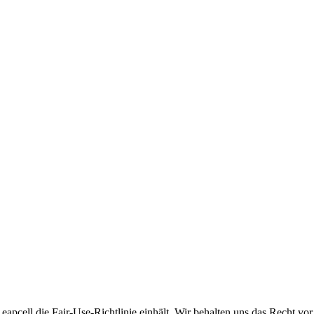
apcell die Fair-Use-Richtlinie einhält. Wir behalten uns das Recht vor,