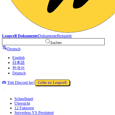
Leapcell Dokumente
Dokumente
Beispiele
Suchen
Deutsch
English
日本語
한국어
Deutsch
Tritt Discord bei
Gehe zu Leapcell
Schnellstart
Übersicht
12 Faktoren
Serverless VS Persistent