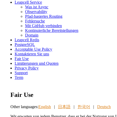
Leapcell Service
Was ist Async
Observability
Pfad-basiertes Routing
Fehlersuche
Mit GitHub verbinden
Kontinuierliche Bereitstellungen
Domain
Leapcell Redis
PostgreSQL
Acceptable Use Policy
Kontaktieren Sie uns
Fair Use
Limitierungen und Quoten
Privacy Policy
Support
Term
Fair Use
Other languages:
English
|
日本語
|
한국어
|
Deutsch
Wir erwarten von jedem Benutzer, dass er bei der Nutzung von Le