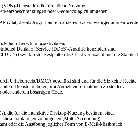
 (VPN)-Dienste für die öffentliche Nutzung.
 Verkehrsbeschränkungen oder Geoblocking zu umgehen.
 Aktivität, die als Angriff auf ein anderes System wahrgenommen werd
ckchain-Berechnungsaktivitäten.
stributed Denial of Service (DDoS)-Angriffe konzipiert sind.
-, Netzwerk- oder Festplatten-I/O-Last verursacht und die Stabilität
 durch Urheberrecht/DMCA geschützt sind und für die Sie keine Rechte
 andere Dienste imitieren, um Anmeldeinformationen zu stehlen.
n oder anderem bösartigen Code.
, die für die interaktive Desktop-Nutzung bestimmt sind.
er -beschränkungen zu umgehen (Multi-Accounting).
m) oder die Ausübung jeglicher Form von E-Mail-Missbrauch.