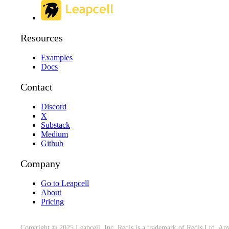
Resources
Examples
Docs
Contact
Discord
X
Substack
Medium
Github
Company
Go to Leapcell
About
Pricing
Copyright © 2025 Leapcell, Inc. Redis is a trademark of Redis Ltd. Any 